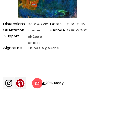
Dimensions
Dates
33 x 46 cm
1969-1992
Orientation
Période
Hauteur
1990-2000
Support
châssis
entoilé
Signature
En bas à gauche
©
ADAGP
2025 Raphy
Kunst Künste Künstler Maler
französische Malerei Ausstellung
Kunstausstellung Gemäldeausstellung
Galerie Ölgemälde Impressionismus
Surrealismus impressionistische Malerei
surrealistische Malerei abstrakte Kunst
Farbe Leinwand Bewertung Malerei
Gemälde Künstler abstrakte Malerei