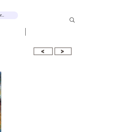
...
展览
接触
<
>