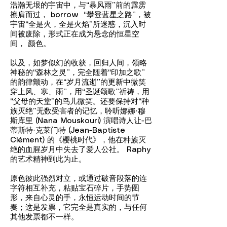
浩瀚无垠的宇宙中，与“暴风雨”前的霹雳
擦肩而过， borrow “攀登蓝星之路”，被
宇宙“全是火，全是火焰”所迷惑，沉入时
间被废除，形式正在成为悬念的恒星空
间， 颜色。
以及，如梦似幻的收获，回归人间，领略
神秘的“森林之灵”，完全随着“印加之歌”
的韵律颤动，在“岁月流逝”的更新中微笑
穿上风、寒、雨”，用“圣诞颂歌”祈祷，用
“父母的天堂”的鸟儿微笑。还要保持对“种
族灭绝”无数受害者的记忆，聆听娜娜·穆
斯库里 (Nana Mouskouri) 演唱诗人让-巴
蒂斯特·克莱门特 (Jean-Baptiste
Clément) 的《樱桃时代》，他在种族灭
绝的血腥岁月中失去了爱人公社。 Raphy
的艺术精神到此为止。
原色彼此强烈对立，或通过破音段落的连
字符相互补充，粘贴宝石碎片，手势图
形，来自心灵的手，永恒运动时间的节
奏；这是发票，它完全是真实的，与任何
其他发票都不一样。