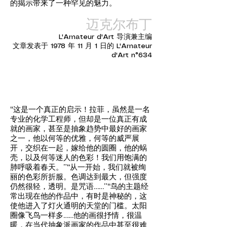
的揭示带来了一种罕见的魅力。
迈克尔布丁
L'Amateur d'Art 导演兼主编
文章发表于 1978 年 11 月 1 日的 L'Amateur
d'Art n°634
“这是一个真正的启示！拉菲，虽然是一名
专业的化学工程师，但却是一位真正有成
就的画家，甚至是抽象趋势中最好的画家
之一，他以何等的优雅，何等的威严展
开，交织在一起，嫁给他的圆圈，他的蜗
壳，以及何等迷人的色彩！我们用饱满的
肺呼吸着春天。”
“从一开始，我们就被绚
丽的色彩所折服。色调达到最大，但强度
仍然很轻，透明。是咒语……”
“鸟的主题经
常出现在他的作品中，有时是神秘的，这
使他进入了灯火通明的天堂的门槛。太阳
圈像飞鸟一样多……他的画很抒情，很温
暖，在当代抽象派画家的作品中甚至很难