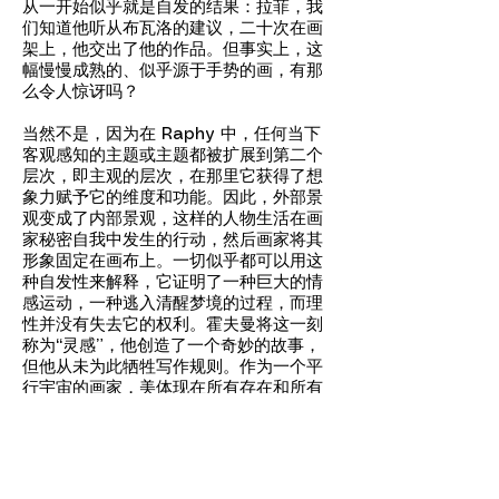
从一开始似乎就是自发的结果：拉菲，我
们知道他听从布瓦洛的建议，二十次在画
架上，他交出了他的作品。但事实上，这
幅慢慢成熟的、似乎源于手势的画，有那
么令人惊讶吗？
当然不是，因为在 Raphy 中，任何当下
客观感知的主题或主题都被扩展到第二个
层次，即主观的层次，在那里它获得了想
象力赋予它的维度和功能。因此，外部景
观变成了内部景观，这样的人物生活在画
家秘密自我中发生的行动，然后画家将其
形象固定在画布上。一切似乎都可以用这
种自发性来解释，它证明了一种巨大的情
感运动，一种逃入清醒梦境的过程，而理
性并没有失去它的权利。霍夫曼将这一刻
称为“灵感”，他创造了一个奇妙的故事，
但他从未为此牺牲写作规则。作为一个平
行宇宙的画家，美体现在所有存在和所有
事物中，Raphy 向我们介绍了他的空间的
浩瀚，从那里发出的光
“华灯星尘”，让我们见证了 的神化 极光
_cc781905-5cde-3194-bb3b-
136bad5cf58d,whencf58d紫红色、蓝