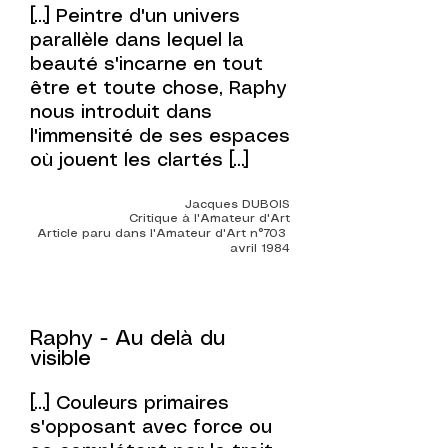
[...]
Peintre d'un univers
parallèle dans lequel la
beauté s'incarne en tout
être et toute chose, Raphy
nous introduit dans
l'immensité de ses espaces
où jouent les clartés [...]
Jacques DUBOIS
Critique à l'Amateur d'Art
Article paru dans l'Amateur d'Art n°703
avril 1984
Raphy - Au delà du
visible
[...]
Couleurs primaires
s'opposant avec force ou