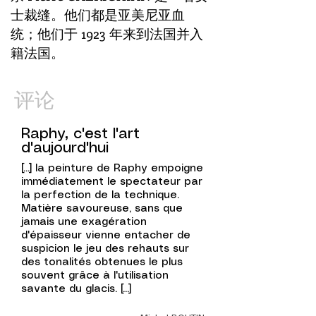
士裁缝。他们都是亚美尼亚血
统；他们于 1923 年来到法国并入
籍法国。
评论
Raphy, c'est l'art
d'aujourd'hui
[...]
la peinture de Raphy empoigne
immédiatement le spectateur par
la perfection de la technique.
Matière savoureuse, sans que
jamais une exagération
d'épaisseur vienne entacher de
suspicion le jeu des rehauts sur
des tonalités obtenues le plus
souvent grâce à l'utilisation
savante du glacis. [...]