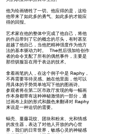
他为绘画牺牲了一切。他应得的是，这给
他带来了如此多的勇气、如此多的才能应
得的回报。
艺术家在他的整体中完成了他自己，将他
的作品带到了它的概念的尽头，有时甚至
超越了他自己，当他把精神强度作为他方
法的基本驱动力时。 The然后强加给创作
者的命令支配了所有的偶然事件，主要是
那些驯服旨在用于表达的技术。
拿着画笔的人，在这个例子中是 Raphy，
不再需要等待灵感。她在他里面，他可以
用具体的手势简单地写下他的图画诗。
参观者将在第二区市政厅发现的每一幅画
作本身都带有这种神秘激情的一部分，通
过画布上刻的形式和颜色来翻译对 Raphy
来说是一种迫切的需要。
蜗壳、蔓藤花纹、团块和粉末、光和情感
的发生器，表达了对他人开放的内心世
界，我们的日常世界，敏感心灵的神秘感