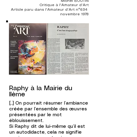
Michel BOUTIN
Critique à l'Amateur d'Art
Article paru dans l'Amateur d'Art n°634
novembre 1978
Raphy à la Mairie du
IIème
[...]
On pourrait résumer l’ambiance
créée par l’ensemble des œuvres
présentées par le mot
éblouissement.
Si Raphy dit de lui-même qu’il est
un autodidacte, cela ne signifie