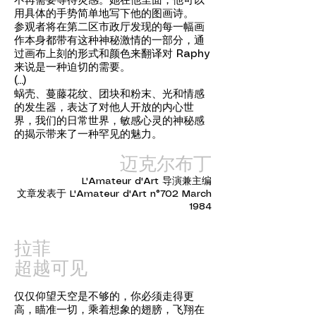
不再需要等待灵感。她在他里面，他可以
用具体的手势简单地写下他的图画诗。
参观者将在第二区市政厅发现的每一幅画
作本身都带有这种神秘激情的一部分，通
过画布上刻的形式和颜色来翻译对 Raphy
来说是一种迫切的需要。
(...)
蜗壳、蔓藤花纹、团块和粉末、光和情感
的发生器，表达了对他人开放的内心世
界，我们的日常世界，敏感心灵的神秘感
的揭示带来了一种罕见的魅力。
迈克尔布丁
L'Amateur d'Art 导演兼主编
文章发表于 L'Amateur d'Art n°702 March
1984
拉菲
超越可见
仅仅仰望天空是不够的，你必须走得更
高，瞄准一切，乘着想象的翅膀，飞翔在