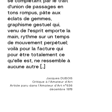
se complétant par le trait
d'union de passages en
tons rompus, pâte aux
éclats de gemmes,
graphisme gestuel qui,
venu de l'esprit emporte la
main, rythme sur un temps
de mouvement perpétuel;
voilà pour la facture qui
pour être totalement ce
qu'elle est, ne ressemble à
aucune autre [...]
Jacques DUBOIS
Critique à l'Amateur d'Art
Article paru dans l'Amateur d'Art n°636
décembre 1978