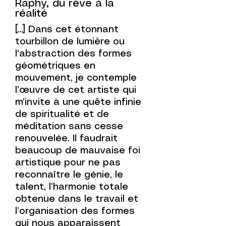
Raphy, du rêve à la
réalité
[...] Dans cet étonnant
tourbillon de lumière ou
l’abstraction des formes
géométriques en
mouvement, je contemple
l’œuvre de cet artiste qui
m’invite à une quête infinie
de spiritualité et de
méditation sans cesse
renouvelée. Il faudrait
beaucoup de mauvaise foi
artistique pour ne pas
reconnaître le génie, le
talent, l’harmonie totale
obtenue dans le travail et
l’organisation des formes
qui nous apparaissent