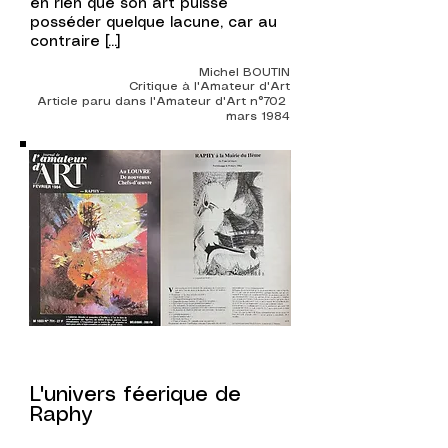
en rien que son art puisse
posséder quelque lacune, car au
contraire
[...]
Michel BOUTIN
Critique à l'Amateur d'Art
Article paru dans l'Amateur d'Art n°702
mars 1984
L'univers féerique de
Raphy