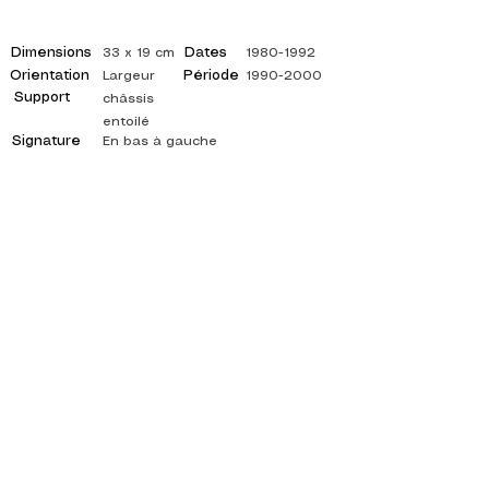
Dimensions
Dates
33 x 19 cm
1980-1992
Orientation
Période
Largeur
1990-2000
Support
châssis
entoilé
Signature
En bas à gauche
©
ADAGP
2025 Raphy
灵感，反思，艺术，艺术，艺术家，画家，绘画，法
国，展览，艺术展览，绘画展览，画廊，油画，印象
派，超现实主义，印象派绘画，超现实主义绘画，抽
象艺术，颜色，侧面，帆布，桌子，桌子，
抽象绘画艺术家, 引用绘画, 当代画家, 自学, 画廊, 油
画颜料, 油画, 批评, 批评, 艺术批评, 艺术批评, 艺术