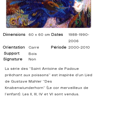
Dimensions
Dates
60 x 60 cm
1988-1990-
2006
Orientation
Période
Carré
2000-2010
Support
Bois
Signature
Non
La série des “Saint Antoine de Padoue
prêchant aux poissons” est inspirée d’un Lied
de Gustave Mahler “Des
Knabenwiunderhorn” (Le cor merveilleux de
l’enfant). Les II, III, IV et VI sont vendus.
©
ADAGP
2025 Raphy
インスピレーション、反射、芸術、芸術、芸術家、