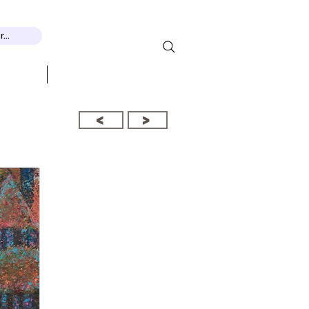
...
展示会
コンタクト
<
>