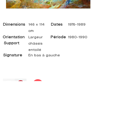
Dimensions
Dates
146 x 114
1976-1989
cm
Orientation
Période
Largeur
1980-1990
Support
châssis
entoilé
Signature
En bas à gauche
©
ADAGP
2025 Raphy
インスピレーション、反射、芸術、芸術、芸術家、
画家、絵画、フランス語、展覧会、美術展、絵画
展、ギャラリー、油絵、印象派、シュルレアリス
ム、印象派の絵画、シュールレアリストの絵画、抽
象芸術、色、側面、キャンバス、テーブル、テーブ
ル、