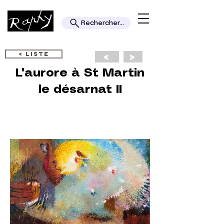
Rechercher...
< LISTE
<
>
L'aurore à St Martin
le désarnat II