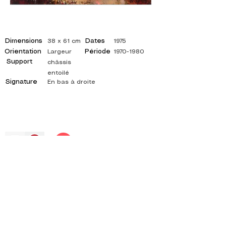
Dimensions
Dates
38 x 61 cm
1975
Orientation
Période
Largeur
1970-1980
Support
châssis
entoilé
Signature
En bas à droite
©
ADAGP
2025 Raphy
インスピレーション、反射、芸術、芸術、芸術家、
画家、絵画、フランス語、展覧会、美術展、絵画
展、ギャラリー、油絵、印象派、シュルレアリス
ム、印象派の絵画、シュールレアリストの絵画、抽
象芸術、色、側面、キャンバス、テーブル、テーブ
ル、