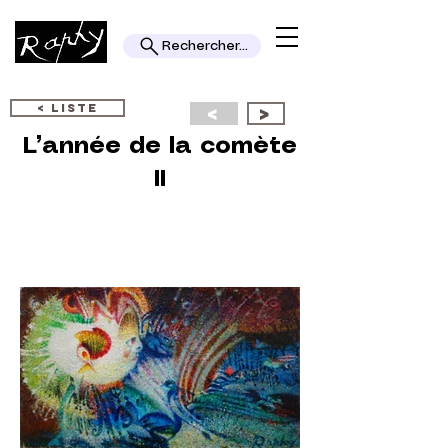
Rechercher...
< LISTE
<
>
L’année de la comète
II