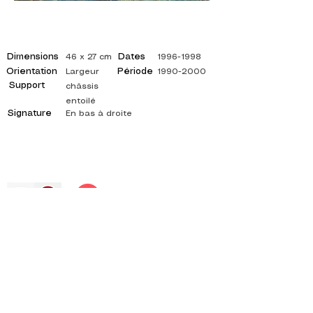
Dimensions
Dates
46 x 27 cm
1996-1998
Orientation
Période
Largeur
1990-2000
Support
châssis
entoilé
Signature
En bas à droite
©
ADAGP
2025 Raphy
インスピレーション、反射、芸術、芸術、芸術家、
画家、絵画、フランス語、展覧会、美術展、絵画
展、ギャラリー、油絵、印象派、シュルレアリス
ム、印象派の絵画、シュールレアリストの絵画、抽
象芸術、色、側面、キャンバス、テーブル、テーブ
ル、