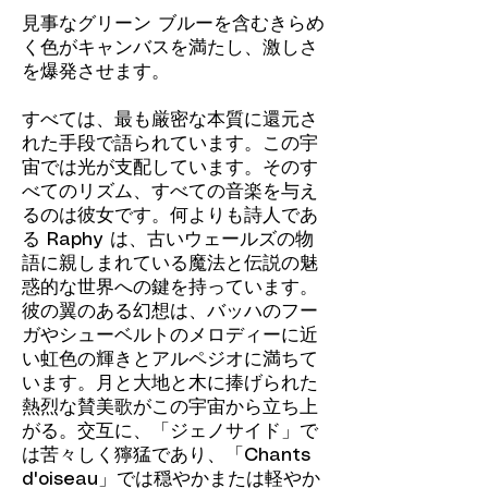
見事なグリーン ブルーを含むきらめ
く色がキャンバスを満たし、激しさ
を爆発させます。
すべては、最も厳密な本質に還元さ
れた手段で語られています。この宇
宙では光が支配しています。そのす
べてのリズム、すべての音楽を与え
るのは彼女です。何よりも詩人であ
る Raphy は、古いウェールズの物
語に親しまれている魔法と伝説の魅
惑的な世界への鍵を持っています。
彼の翼のある幻想は、バッハのフー
ガやシューベルトのメロディーに近
い虹色の輝きとアルペジオに満ちて
います。月と大地と木に捧げられた
熱烈な賛美歌がこの宇宙から立ち上
がる。交互に、「ジェノサイド」で
は苦々しく獰猛であり、「Chants
d'oiseau」では穏やかまたは軽やか