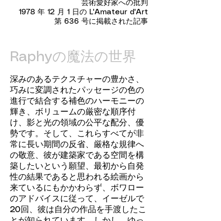
芸術愛好家への批判
1978 年 12 月 1 日の L'Amateur d'Art
第 636 号に掲載された記事
Raphyの魔法の世界
深みのあるテクスチャーの豊かさ、
巧みに変調されたパッセージの色の
進行で結合する補色のハーモニーの
輝き、ボリュームの厳密な順序付
け、影と光の領域の公平な配分、優
勢です。そして、これらすべてが非
常に長い期間の反省、厳格な規律へ
の敬意、彼が建築家である空間を構
築したいという願望、最初から自発
性の結果であると思われる絵画から
来ているにもかかわらず、ボワロー
のアドバイスに従って、イーゼルで
20回、彼は自分の作品を手渡したこ
とが知られています。しかし、ゆっ