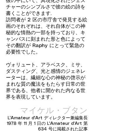
彼の中にいて、具現化されたジェス
チャーのシンプルさで彼の絵の詩を
書くことができます.
訪問者が 2 区の市庁舎で発見する絵
画のそれぞれは、それ自体がこの神
秘的な情熱の一部を持っており、キ
ャンバスに刻まれた形と色によって
その翻訳が Raphy にとって緊急の
必要性でした。
ヴォリュート、アラベスク、ミサ、
ダスティング、光と感情のジェネレ
ーターは、繊細な心の神秘の啓示が
まれな質の魔法をもたらす日常の世
界である、他者に開かれた内なる世
界を表現しています。
マイケル・ブタン
L'Amateur d'Art ディレクター兼編集長
1978 年 11 月 1 日の L'Amateur d'Art 第
634 号に掲載された記事