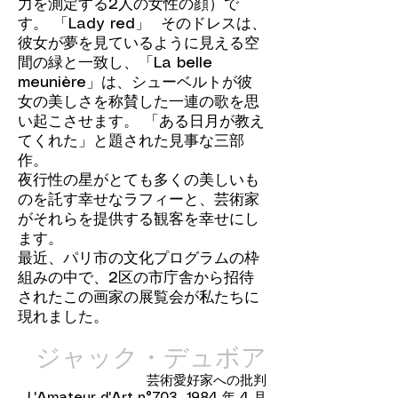
力を測定する2人の女性の顔）で
す。 「Lady red」 そのドレスは、
彼女が夢を見ているように見える空
間の緑と一致し、「La belle
meunière」は、シューベルトが彼
女の美しさを称賛した一連の歌を思
い起こさせます。 「ある日月が教え
てくれた」と題された見事な三部
作。
夜行性の星がとても多くの美しいも
のを託す幸せなラフィーと、芸術家
がそれらを提供する観客を幸せにし
ます。
最近、パリ市の文化プログラムの枠
組みの中で、2区の市庁舎から招待
されたこの画家の展覧会が私たちに
現れました。
ジャック・デュボア
芸術愛好家への批判