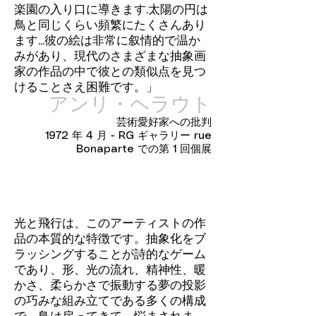
楽園の入り口に導きます.太陽の円は
鳥と同じくらい頻繁にたくさんあり
ます...彼の絵は非常に叙情的で温か
みがあり、現代のさまざまな抽象画
家の作品の中で彼との類似点を見つ
けることさえ困難です。」
アンリ・ヘラウト
芸術愛好家への批判
1972 年 4 月 - RG ギャラリー rue
Bonaparte での第 1 回個展
光と飛行は、このアーティストの作
品の本質的な特徴です。抽象化をブ
ラッシングすることが詩的なゲーム
であり、形、光の流れ、精神性、暖
かさ、柔らかさで振動する夢の投影
の巧みな組み立てである多くの構成