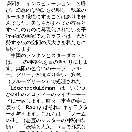
瞬間を「インスピレーション」と呼
び、幻想的な物語を発明し、執筆の
ルールを犠牲にすることはありませ
んでした。美しさがすべての存在と
すべてのものに具現化されている平
行宇宙の画家であるラフィは、光が
発する彼の空間の広大さを私たちに
紹介します
「中国のランタンとスターダスト」
は、 の神格化を目の当たりにしま
す。無限の色合いのモーブ、ブル
ー、グリーンが混ざり合い、寒色
（ブルーグリーン）で処理された
「LégendeduLéman」は、いくつ
かの山のメロディーのマイナーモー
ドに一致します。時々、本当の姿に
戻って、Raphy はそれにキャラクタ
ーを与えます。これらは、「ノーム
の王」（悪霊のマスターの神秘的な
顔）、「妖精と人魚」（目で邪悪な