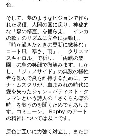
色。
そして、夢のようなビジョンで作ら
れた収穫、人間の国に戻り、神秘的
な「森の精霊」を捕らえ、「インカ
の歌」のリズムに完全に振動し、
「時が過ぎたときの更新に微笑む」
コート風、寒さ、雨」、「クリスマ
スキャロル」で祈り、「両親の楽
園」の鳥の笑顔で微笑みます。しか
し、「ジェノサイド」の無数の犠牲
者を偲んで炎を維持するために、ナ
ナ・ムスクリが、血まみれの時代に
愛を失ったジャン＝バティスト・ク
レマンという詩人の「さくらんぼの
時」を歌うのを聞くためでもありま
す。コミューン。 Raphy のアート
の精神については以上です。
原色は互いに力強く対立し、または