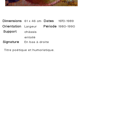
Dimensions
Dates
61 x 46 cm
1970-1989
Orientation
Période
Largeur
1980-1990
Support
châssis
entoilé
Signature
En bas à droite
Titre poétique et humoristique.
©
ADAGP
2025 Raphy
ISPIRAZIONE, RIFLESSIONI, ARTE, ARTE,
ARTISTA, PITTORE, PITTURA, FRANCESE,
MOSTRA, MOSTRA D'ARTE, MOSTRA DI
PITTURA, GALLERIA, PITTURA A OLIO,
IMPRESSIONISMO, SURREALISMO, PITTURA
IMPRESSIONISTA, PITTURA SURREALISTA,
ARTE ASTRATTA, COLORE, FIANCO, TELA,
TAVOLO, TAVOLI,
artista pittura astratta, quadri quotati, pittore