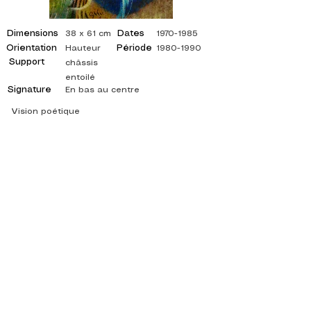
Dimensions
Dates
38 x 61 cm
1970-1985
Orientation
Période
Hauteur
1980-1990
Support
châssis
entoilé
Signature
En bas au centre
Vision poétique
©
ADAGP
2025 Raphy
ISPIRAZIONE, RIFLESSIONI, ARTE, ARTE,
ARTISTA, PITTORE, PITTURA, FRANCESE,
MOSTRA, MOSTRA D'ARTE, MOSTRA DI
PITTURA, GALLERIA, PITTURA A OLIO,
IMPRESSIONISMO, SURREALISMO, PITTURA
IMPRESSIONISTA, PITTURA SURREALISTA,
ARTE ASTRATTA, COLORE, FIANCO, TELA,
TAVOLO, TAVOLI,
artista pittura astratta, quadri quotati, pittore