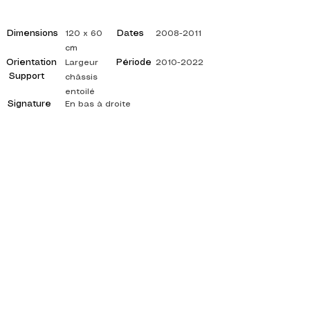
Dimensions
Dates
120 x 60
2008-2011
cm
Orientation
Période
Largeur
2010-2022
Support
châssis
entoilé
Signature
En bas à droite
©
ADAGP
2025 Raphy
ISPIRAZIONE, RIFLESSIONI, ARTE, ARTE,
ARTISTA, PITTORE, PITTURA, FRANCESE,
MOSTRA, MOSTRA D'ARTE, MOSTRA DI
PITTURA, GALLERIA, PITTURA A OLIO,
IMPRESSIONISMO, SURREALISMO, PITTURA
IMPRESSIONISTA, PITTURA SURREALISTA,
ARTE ASTRATTA, COLORE, FIANCO, TELA,
TAVOLO, TAVOLI,
artista pittura astratta, quadri quotati, pittore