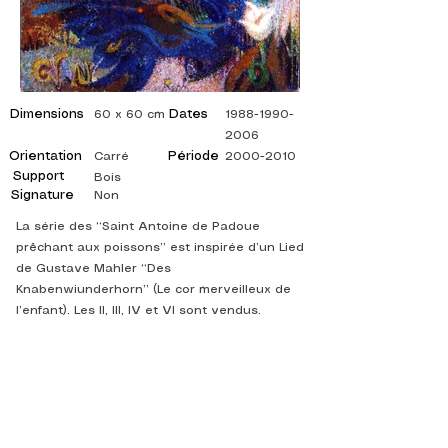
Dimensions
Dates
60 x 60 cm
1988-1990-
2006
Orientation
Période
Carré
2000-2010
Support
Bois
Signature
Non
La série des “Saint Antoine de Padoue
prêchant aux poissons” est inspirée d’un Lied
de Gustave Mahler “Des
Knabenwiunderhorn” (Le cor merveilleux de
l’enfant). Les II, III, IV et VI sont vendus.
©
ADAGP
2025 Raphy
ISPIRAZIONE, RIFLESSIONI, ARTE, ARTE,
ARTISTA, PITTORE, PITTURA, FRANCESE,
MOSTRA, MOSTRA D'ARTE, MOSTRA DI