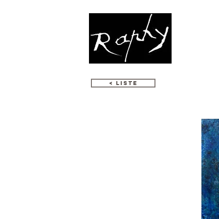
CREAZION
< LISTE