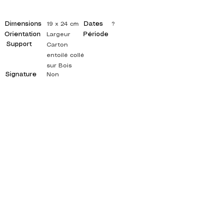
Dimensions
Dates
19 x 24 cm
?
Orientation
Période
Largeur
Support
Carton
entoilé collé
sur Bois
Signature
Non
©
ADAGP
2025 Raphy
ISPIRAZIONE, RIFLESSIONI, ARTE, ARTE,
ARTISTA, PITTORE, PITTURA, FRANCESE,
MOSTRA, MOSTRA D'ARTE, MOSTRA DI
PITTURA, GALLERIA, PITTURA A OLIO,
IMPRESSIONISMO, SURREALISMO, PITTURA
IMPRESSIONISTA, PITTURA SURREALISTA,
ARTE ASTRATTA, COLORE, FIANCO, TELA,
TAVOLO, TAVOLI,
artista pittura astratta, quadri quotati, pittore