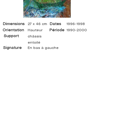
Dimensions
Dates
27 x 46 cm
1996-1998
Orientation
Période
Hauteur
1990-2000
Support
châssis
entoilé
Signature
En bas à gauche
©
ADAGP
2025 Raphy
ISPIRAZIONE, RIFLESSIONI, ARTE, ARTE,
ARTISTA, PITTORE, PITTURA, FRANCESE,
MOSTRA, MOSTRA D'ARTE, MOSTRA DI
PITTURA, GALLERIA, PITTURA A OLIO,
IMPRESSIONISMO, SURREALISMO, PITTURA
IMPRESSIONISTA, PITTURA SURREALISTA,
ARTE ASTRATTA, COLORE, FIANCO, TELA,
TAVOLO, TAVOLI,
artista pittura astratta, quadri quotati, pittore