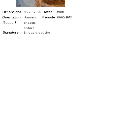
Dimensions
Dates
65 x 92 cm
1968
Orientation
Période
Hauteur
1960-1970
Support
châssis
entoilé
Signature
En bas à gauche
©
ADAGP
2025 Raphy
ISPIRAZIONE, RIFLESSIONI, ARTE, ARTE,
ARTISTA, PITTORE, PITTURA, FRANCESE,
MOSTRA, MOSTRA D'ARTE, MOSTRA DI
PITTURA, GALLERIA, PITTURA A OLIO,
IMPRESSIONISMO, SURREALISMO, PITTURA
IMPRESSIONISTA, PITTURA SURREALISTA,
ARTE ASTRATTA, COLORE, FIANCO, TELA,
TAVOLO, TAVOLI,
artista pittura astratta, quadri quotati, pittore