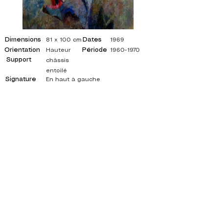
Dimensions
Dates
81 x 100 cm
1969
Orientation
Période
Hauteur
1960-1970
Support
châssis
entoilé
Signature
En haut à gauche
©
ADAGP
2025 Raphy
ISPIRAZIONE, RIFLESSIONI, ARTE, ARTE,
ARTISTA, PITTORE, PITTURA, FRANCESE,
MOSTRA, MOSTRA D'ARTE, MOSTRA DI
PITTURA, GALLERIA, PITTURA A OLIO,
IMPRESSIONISMO, SURREALISMO, PITTURA
IMPRESSIONISTA, PITTURA SURREALISTA,
ARTE ASTRATTA, COLORE, FIANCO, TELA,
TAVOLO, TAVOLI,
artista pittura astratta, quadri quotati, pittore