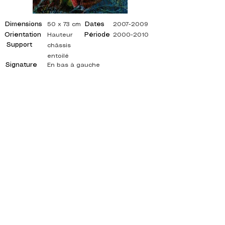
Dimensions
Dates
50 x 73 cm
2007-2009
Orientation
Période
Hauteur
2000-2010
Support
châssis
entoilé
Signature
En bas à gauche
©
ADAGP
2025 Raphy
ISPIRAZIONE, RIFLESSIONI, ARTE, ARTE,
ARTISTA, PITTORE, PITTURA, FRANCESE,
MOSTRA, MOSTRA D'ARTE, MOSTRA DI
PITTURA, GALLERIA, PITTURA A OLIO,
IMPRESSIONISMO, SURREALISMO, PITTURA
IMPRESSIONISTA, PITTURA SURREALISTA,
ARTE ASTRATTA, COLORE, FIANCO, TELA,
TAVOLO, TAVOLI,
artista pittura astratta, quadri quotati, pittore