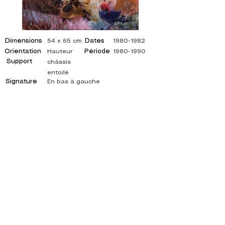
Dimensions
Dates
54 x 65 cm
1980-1982
Orientation
Période
Hauteur
1980-1990
Support
châssis
entoilé
Signature
En bas à gauche
©
ADAGP
2025 Raphy
ISPIRAZIONE, RIFLESSIONI, ARTE, ARTE,
ARTISTA, PITTORE, PITTURA, FRANCESE,
MOSTRA, MOSTRA D'ARTE, MOSTRA DI
PITTURA, GALLERIA, PITTURA A OLIO,
IMPRESSIONISMO, SURREALISMO, PITTURA
IMPRESSIONISTA, PITTURA SURREALISTA,
ARTE ASTRATTA, COLORE, FIANCO, TELA,
TAVOLO, TAVOLI,
artista pittura astratta, quadri quotati, pittore