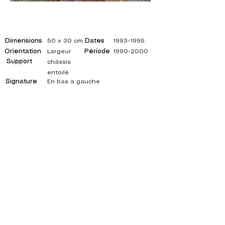
Dimensions
Dates
50 x 30 cm
1993-1995
Orientation
Période
Largeur
1990-2000
Support
châssis
entoilé
Signature
En bas à gauche
©
ADAGP
2025 Raphy
ISPIRAZIONE, RIFLESSIONI, ARTE, ARTE,
ARTISTA, PITTORE, PITTURA, FRANCESE,
MOSTRA, MOSTRA D'ARTE, MOSTRA DI
PITTURA, GALLERIA, PITTURA A OLIO,
IMPRESSIONISMO, SURREALISMO, PITTURA
IMPRESSIONISTA, PITTURA SURREALISTA,
ARTE ASTRATTA, COLORE, FIANCO, TELA,
TAVOLO, TAVOLI,
artista pittura astratta, quadri quotati, pittore