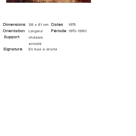
Dimensions
Dates
38 x 61 cm
1975
Orientation
Période
Largeur
1970-1980
Support
châssis
entoilé
Signature
En bas à droite
©
ADAGP
2025 Raphy
ISPIRAZIONE, RIFLESSIONI, ARTE, ARTE,
ARTISTA, PITTORE, PITTURA, FRANCESE,
MOSTRA, MOSTRA D'ARTE, MOSTRA DI
PITTURA, GALLERIA, PITTURA A OLIO,
IMPRESSIONISMO, SURREALISMO, PITTURA
IMPRESSIONISTA, PITTURA SURREALISTA,
ARTE ASTRATTA, COLORE, FIANCO, TELA,
TAVOLO, TAVOLI,
artista pittura astratta, quadri quotati, pittore