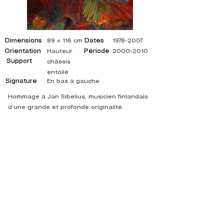
Dimensions
Dates
89 x 116 cm
1978-2007
Orientation
Période
Hauteur
2000-2010
Support
châssis
entoilé
Signature
En bas à gauche
Hommage à Jan Sibelius, musicien finlandais
d’une grande et profonde originalité.
©
ADAGP
2025 Raphy
ISPIRAZIONE, RIFLESSIONI, ARTE, ARTE,
ARTISTA, PITTORE, PITTURA, FRANCESE,
MOSTRA, MOSTRA D'ARTE, MOSTRA DI
PITTURA, GALLERIA, PITTURA A OLIO,
IMPRESSIONISMO, SURREALISMO, PITTURA
IMPRESSIONISTA, PITTURA SURREALISTA,
ARTE ASTRATTA, COLORE, FIANCO, TELA,
TAVOLO, TAVOLI,
artista pittura astratta, quadri quotati, pittore