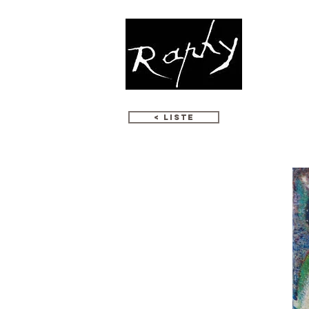
CREAZION
< LISTE