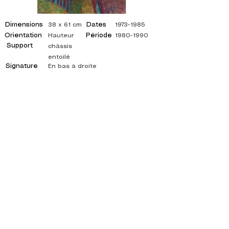
Dimensions
Dates
38 x 61 cm
1973-1985
Orientation
Période
Hauteur
1980-1990
Support
châssis
entoilé
Signature
En bas à droite
©
ADAGP
2025 Raphy
ISPIRAZIONE, RIFLESSIONI, ARTE, ARTE,
ARTISTA, PITTORE, PITTURA, FRANCESE,
MOSTRA, MOSTRA D'ARTE, MOSTRA DI
PITTURA, GALLERIA, PITTURA A OLIO,
IMPRESSIONISMO, SURREALISMO, PITTURA
IMPRESSIONISTA, PITTURA SURREALISTA,
ARTE ASTRATTA, COLORE, FIANCO, TELA,
TAVOLO, TAVOLI,
artista pittura astratta, quadri quotati, pittore