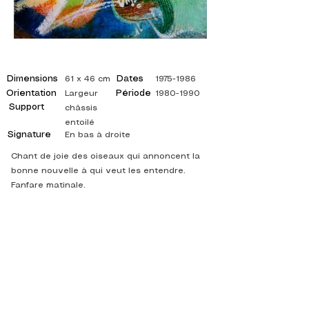
Dimensions
Dates
61 x 46 cm
1975-1986
Orientation
Période
Largeur
1980-1990
Support
châssis
entoilé
Signature
En bas à droite
Chant de joie des oiseaux qui annoncent la
bonne nouvelle à qui veut les entendre.
Fanfare matinale.
©
ADAGP
2025 Raphy
ISPIRAZIONE, RIFLESSIONI, ARTE, ARTE,
ARTISTA, PITTORE, PITTURA, FRANCESE,
MOSTRA, MOSTRA D'ARTE, MOSTRA DI
PITTURA, GALLERIA, PITTURA A OLIO,
IMPRESSIONISMO, SURREALISMO, PITTURA
IMPRESSIONISTA, PITTURA SURREALISTA,