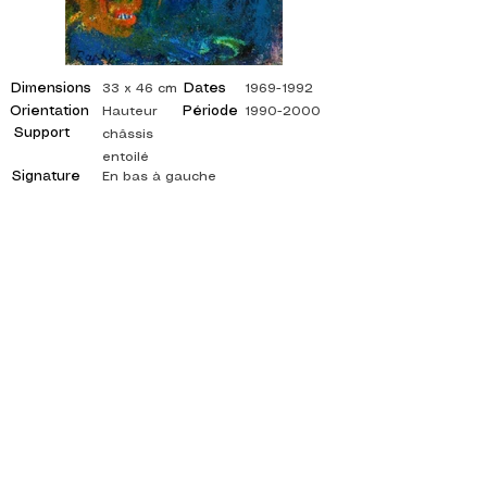
Dimensions
Dates
33 x 46 cm
1969-1992
Orientation
Période
Hauteur
1990-2000
Support
châssis
entoilé
Signature
En bas à gauche
©
ADAGP
2025 Raphy
ISPIRAZIONE, RIFLESSIONI, ARTE, ARTE,
ARTISTA, PITTORE, PITTURA, FRANCESE,
MOSTRA, MOSTRA D'ARTE, MOSTRA DI
PITTURA, GALLERIA, PITTURA A OLIO,
IMPRESSIONISMO, SURREALISMO, PITTURA
IMPRESSIONISTA, PITTURA SURREALISTA,
ARTE ASTRATTA, COLORE, FIANCO, TELA,
TAVOLO, TAVOLI,
artista pittura astratta, quadri quotati, pittore