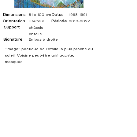
Dimensions
Dates
81 x 100 cm
1968-1991
Orientation
Période
Hauteur
2010-2022
Support
châssis
entoilé
Signature
En bas à droite
“Image” poétique de l’étoile la plus proche du
soleil. Voisine peut-être grimaçante,
masquée.
©
ADAGP
2025 Raphy
ISPIRAZIONE, RIFLESSIONI, ARTE, ARTE,
ARTISTA, PITTORE, PITTURA, FRANCESE,
MOSTRA, MOSTRA D'ARTE, MOSTRA DI
PITTURA, GALLERIA, PITTURA A OLIO,
IMPRESSIONISMO, SURREALISMO, PITTURA
IMPRESSIONISTA, PITTURA SURREALISTA,
ARTE ASTRATTA, COLORE, FIANCO, TELA,
TAVOLO, TAVOLI,
artista pittura astratta, quadri quotati, pittore