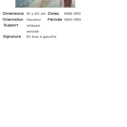
Dimensions
Dates
81 x 60 cm
1968-1970
Orientation
Période
Hauteur
1960-1970
Support
châssis
entoilé
Signature
En bas à gauche
©
ADAGP
2025 Raphy
INSPIRACIÓN, REFLEJOS, ARTE, ARTES,
ARTISTA, PINTOR, PINTURA, FRANCÉS,
EXPOSICIÓN, EXPOSICIÓN DE ARTE,
EXPOSICIÓN DE PINTURA, GALERÍA, PINTURA
AL ÓLEO, IMPRESIONISMO, SURREALISMO,
PINTURA IMPRESIONISTA, PINTURA
SURREALISTA, ARTE ABSTRACTO, COLOR,
LADO, LIENZO, MESA, MESAS,
pintor abstracto, cuadros citados, pintor