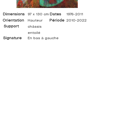
Dimensions
Dates
97 x 130 cm
1976-2011
Orientation
Période
Hauteur
2010-2022
Support
châssis
entoilé
Signature
En bas à gauche
©
ADAGP
2025 Raphy
INSPIRACIÓN, REFLEJOS, ARTE, ARTES,
ARTISTA, PINTOR, PINTURA, FRANCÉS,
EXPOSICIÓN, EXPOSICIÓN DE ARTE,
EXPOSICIÓN DE PINTURA, GALERÍA, PINTURA
AL ÓLEO, IMPRESIONISMO, SURREALISMO,
PINTURA IMPRESIONISTA, PINTURA
SURREALISTA, ARTE ABSTRACTO, COLOR,
LADO, LIENZO, MESA, MESAS,
pintor abstracto, cuadros citados, pintor