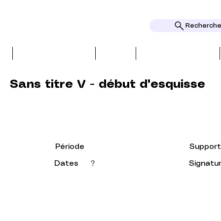
Rechercher
ES
PRENSA Y RESENAS
TEMAS
RECONOCIMIENTOS
Sans titre V - début d'esquisse
Période
Support
Dates
?
Signatu