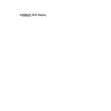
PRESIONISMO,
©
ADAGP
2025 Raphy
CTO CON EL