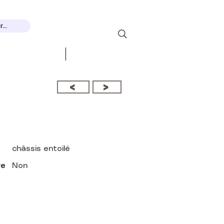
...
EXPOSICIONES
More...
<
>
châssis entoilé
re
Non