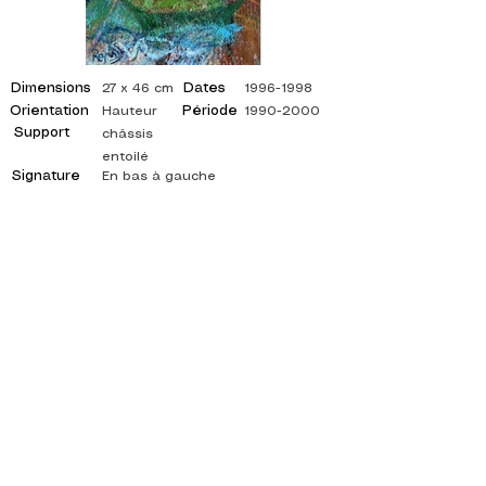
Dimensions
Dates
27 x 46 cm
1996-1998
Orientation
Période
Hauteur
1990-2000
Support
châssis
entoilé
Signature
En bas à gauche
©
ADAGP
2025 Raphy
INSPIRACIÓN, REFLEJOS, ARTE, ARTES,
ARTISTA, PINTOR, PINTURA, FRANCÉS,
EXPOSICIÓN, EXPOSICIÓN DE ARTE,
EXPOSICIÓN DE PINTURA, GALERÍA, PINTURA
AL ÓLEO, IMPRESIONISMO, SURREALISMO,
PINTURA IMPRESIONISTA, PINTURA
SURREALISTA, ARTE ABSTRACTO, COLOR,
LADO, LIENZO, MESA, MESAS,
pintor abstracto, cuadros citados, pintor