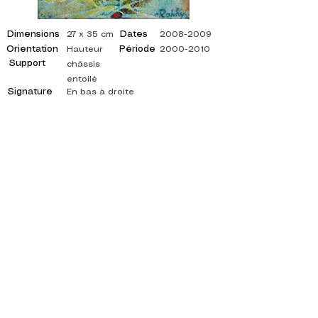
Dimensions
Dates
27 x 35 cm
2008-2009
Orientation
Période
Hauteur
2000-2010
Support
châssis
entoilé
Signature
En bas à droite
©
ADAGP
2025 Raphy
INSPIRACIÓN, REFLEJOS, ARTE, ARTES,
ARTISTA, PINTOR, PINTURA, FRANCÉS,
EXPOSICIÓN, EXPOSICIÓN DE ARTE,
EXPOSICIÓN DE PINTURA, GALERÍA, PINTURA
AL ÓLEO, IMPRESIONISMO, SURREALISMO,
PINTURA IMPRESIONISTA, PINTURA
SURREALISTA, ARTE ABSTRACTO, COLOR,
LADO, LIENZO, MESA, MESAS,
pintor abstracto, cuadros citados, pintor