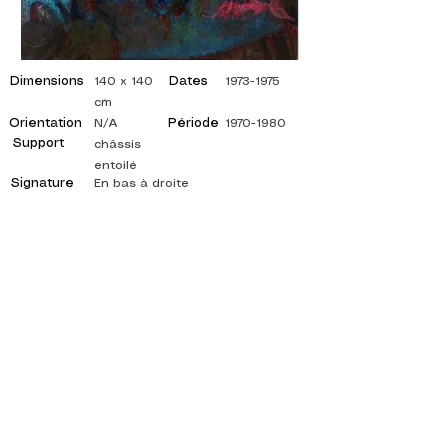
Dimensions
Dates
140 x 140
1973-1975
cm
Orientation
Période
N/A
1970-1980
Support
châssis
entoilé
Signature
En bas à droite
©
ADAGP
2025 Raphy
INSPIRACIÓN, REFLEJOS, ARTE, ARTES,
ARTISTA, PINTOR, PINTURA, FRANCÉS,
EXPOSICIÓN, EXPOSICIÓN DE ARTE,
EXPOSICIÓN DE PINTURA, GALERÍA, PINTURA
AL ÓLEO, IMPRESIONISMO, SURREALISMO,
PINTURA IMPRESIONISTA, PINTURA
SURREALISTA, ARTE ABSTRACTO, COLOR,
LADO, LIENZO, MESA, MESAS,
pintor abstracto, cuadros citados, pintor