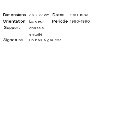
Dimensions
Dates
35 x 27 cm
1981-1983
Orientation
Période
Largeur
1980-1990
Support
châssis
entoilé
Signature
En bas à gauche
©
ADAGP
2025 Raphy
INSPIRACIÓN, REFLEJOS, ARTE, ARTES,
ARTISTA, PINTOR, PINTURA, FRANCÉS,
EXPOSICIÓN, EXPOSICIÓN DE ARTE,
EXPOSICIÓN DE PINTURA, GALERÍA, PINTURA
AL ÓLEO, IMPRESIONISMO, SURREALISMO,
PINTURA IMPRESIONISTA, PINTURA
SURREALISTA, ARTE ABSTRACTO, COLOR,
LADO, LIENZO, MESA, MESAS,
pintor abstracto, cuadros citados, pintor