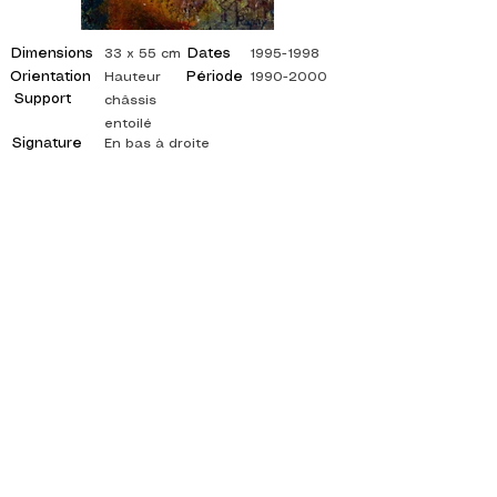
Dimensions
Dates
33 x 55 cm
1995-1998
Orientation
Période
Hauteur
1990-2000
Support
châssis
entoilé
Signature
En bas à droite
©
ADAGP
2025 Raphy
INSPIRACIÓN, REFLEJOS, ARTE, ARTES,
ARTISTA, PINTOR, PINTURA, FRANCÉS,
EXPOSICIÓN, EXPOSICIÓN DE ARTE,
EXPOSICIÓN DE PINTURA, GALERÍA, PINTURA
AL ÓLEO, IMPRESIONISMO, SURREALISMO,
PINTURA IMPRESIONISTA, PINTURA
SURREALISTA, ARTE ABSTRACTO, COLOR,
LADO, LIENZO, MESA, MESAS,
pintor abstracto, cuadros citados, pintor