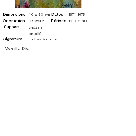
Dimensions
Dates
40 x 50 cm
1974-1975
Orientation
Période
Hauteur
1970-1980
Support
châssis
entoilé
Signature
En bas à droite
Mon fils, Eric.
©
ADAGP
2025 Raphy
INSPIRACIÓN, REFLEJOS, ARTE, ARTES,
ARTISTA, PINTOR, PINTURA, FRANCÉS,
EXPOSICIÓN, EXPOSICIÓN DE ARTE,
EXPOSICIÓN DE PINTURA, GALERÍA, PINTURA
AL ÓLEO, IMPRESIONISMO, SURREALISMO,
PINTURA IMPRESIONISTA, PINTURA
SURREALISTA, ARTE ABSTRACTO, COLOR,
LADO, LIENZO, MESA, MESAS,
pintor abstracto, cuadros citados, pintor