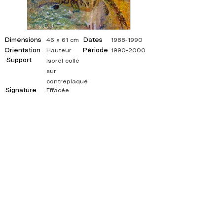
Dimensions
Dates
46 x 61 cm
1988-1990
Orientation
Période
Hauteur
1990-2000
Support
Isorel collé
sur
contreplaqué
Signature
Effacée
©
ADAGP
2025 Raphy
INSPIRACIÓN, REFLEJOS, ARTE, ARTES,
ARTISTA, PINTOR, PINTURA, FRANCÉS,
EXPOSICIÓN, EXPOSICIÓN DE ARTE,
EXPOSICIÓN DE PINTURA, GALERÍA, PINTURA
AL ÓLEO, IMPRESIONISMO, SURREALISMO,
PINTURA IMPRESIONISTA, PINTURA
SURREALISTA, ARTE ABSTRACTO, COLOR,
LADO, LIENZO, MESA, MESAS,
pintor abstracto, cuadros citados, pintor