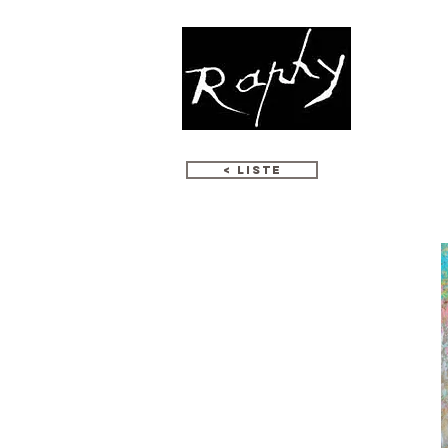
ՄՈԶԱՅԻԿ
< LISTE