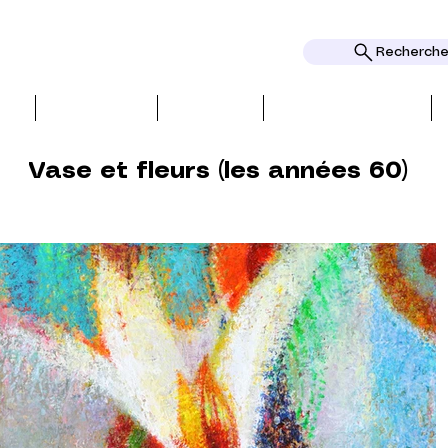
Rechercher
ՆԵՐ
ԿԱՐԾԻՔՆԵՐ
ԹԵՄԱՆԵՐ
տարբերություններ
Vase et fleurs (les années 60)