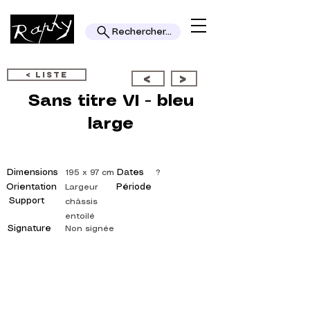
Rechercher...
< LISTE
<
>
Sans titre VI - bleu
large
Dimensions
Dates
195 x 97 cm
?
Orientation
Période
Largeur
Support
châssis
entoilé
Signature
Non signée