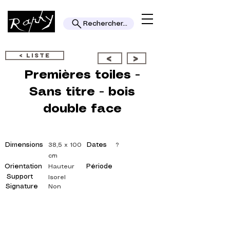
Rechercher...
< LISTE
<
>
Premières toiles -
Sans titre - bois
double face
Dimensions
Dates
38,5 x 100
?
cm
Orientation
Période
Hauteur
Support
Isorel
Signature
Non