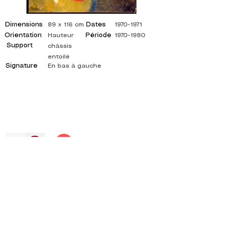
Dimensions
Dates
89 x 116 cm
1970-1971
Orientation
Période
Hauteur
1970-1980
Support
châssis
entoilé
Signature
En bas à gauche
©
ADAGP
2025 Raphy
Ոգեշնչում, Մտորումներ, ԱՐՎԵՍՏ, ԱՐՎԵՍՏ,
ԱՐՎԵՍՏ, ՆԿԱՐԻՉ, ՆԿԱՐԿԱՆ, ՖՐԱՆՍԵՐԵՆ,
ՑՈՒՑԱՀԱՆԴԵՍ, ԱՐՎԵՍՏԻ ՑՈՒՑԱՀԱՆԴԵՍ,
ՆԿԱՐԻ ՑՈՒՑԱՀԱՆԴԵՍ, պատկերասրահ,
յուղաներկ, իմպրեսիոնիզմ, սյուրռեալիզմ,
սյուռեալիզմ ՍԵՂԱՆԱԿՆԵՐ,
աբստրակտ նկարիչ, մեջբերված նկարներ,
ժամանակակից նկարիչ, ԻՆՔՆԱՍԻՐՎԱԾ,