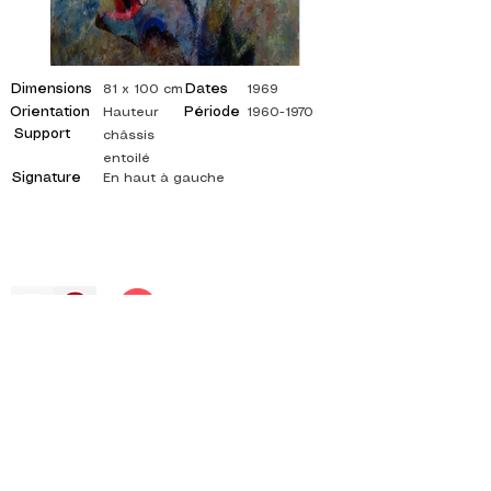
Dimensions
Dates
81 x 100 cm
1969
Orientation
Période
Hauteur
1960-1970
Support
châssis
entoilé
Signature
En haut à gauche
©
ADAGP
2025 Raphy
Ոգեշնչում, Մտորումներ, ԱՐՎԵՍՏ, ԱՐՎԵՍՏ,
ԱՐՎԵՍՏ, ՆԿԱՐԻՉ, ՆԿԱՐԿԱՆ, ՖՐԱՆՍԵՐԵՆ,
ՑՈՒՑԱՀԱՆԴԵՍ, ԱՐՎԵՍՏԻ ՑՈՒՑԱՀԱՆԴԵՍ,
ՆԿԱՐԻ ՑՈՒՑԱՀԱՆԴԵՍ, պատկերասրահ,
յուղաներկ, իմպրեսիոնիզմ, սյուրռեալիզմ,
սյուռեալիզմ ՍԵՂԱՆԱԿՆԵՐ,
աբստրակտ նկարիչ, մեջբերված նկարներ,
ժամանակակից նկարիչ, ԻՆՔՆԱՍԻՐՎԱԾ,