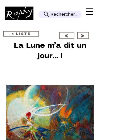
Rechercher...
< LISTE
<
>
La Lune m’a dit un
jour... I