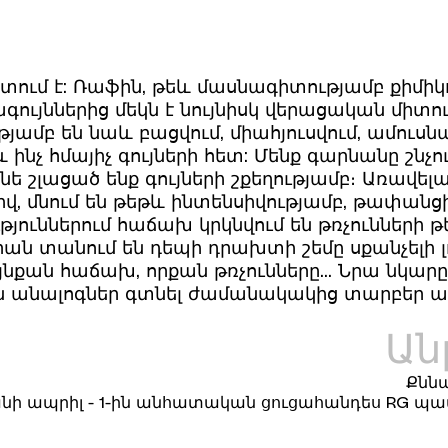
ում է: Ռաֆին, թեև մասնագիտությամբ քիմիկո
գույններից մեկն է նույնիսկ վերացական միտու
ւթյամբ են նաև բացվում, միահյուսվում, ամուս
չ հմայիչ գույների հետ: Մենք գարնանը շնչում
նե շլացած ենք գույների շքեղությամբ։ Առավել
իվ, մնում են թեթև ինտենսիվությամբ, թափա
յուններում հաճախ կրկնվում են թռչունների թ
րան տանում են դեպի դրախտի շեմը սքանչելի լ
նքան հաճախ, որքան թռչունները... Նրա նկարը 
րան անալոգներ գտնել ժամանակակից տարբեր 
Ան
Քնն
անի ապրիլ - 1-ին անհատական ցուցահանդես RG պատ