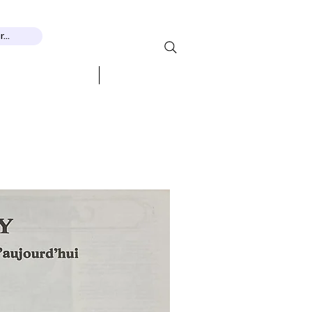
...
ցուցահանդեսներ
ԿԱՊ