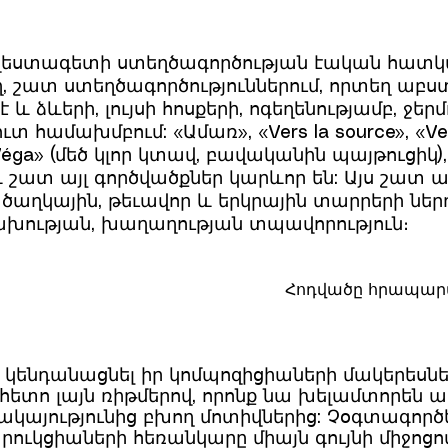
արվեստագետի ստեղծագործության էական հատկա
, շատ ստեղծագործություններում, որտեղ աբս
 ձևերի, լույսի հոսքերի, ոգեղենությամբ, ջեր
տ համախմբում: «Ամառ», «Vers la source», «Ven
ga» (մեծ կլոր կտավ, բավականին պայթուցիկ), 
, և շատ այլ գործվածքներ կարևոր են: Այս շատ
ծաղկային, թեւավոր և երկրային տարրերի ներդ
ւրախության, խաղաղության տպավորություն։
Հոդվածը հրապարակ
 կենդանացնել իր կոմպոզիցիաների մակերեսները
հետո լայն ռիթմերով, որոնք նա խելամտորեն 
ակայությունից բխող մոտիվներից: Չօգտագործ
ուկցիաների հեռանկարը միայն գույնի միջոցով՝