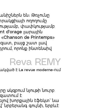
նիշներն են։ Թռչունը
տրակցիայի ողողումը
մությամբ, փափկությամբ
t d'orage լարային
«Chanson de Printemps»
 ազատ, բայց շատ լավ
րում, որոնք ինտենսիվ
Reva REMY
ված է La revue moderne-ում
 սկզբում նյութի նուրբ
ազատում է
ելով խորքային էֆեկտ՝ նա
 նրբերանգ գույնի, երբևէ