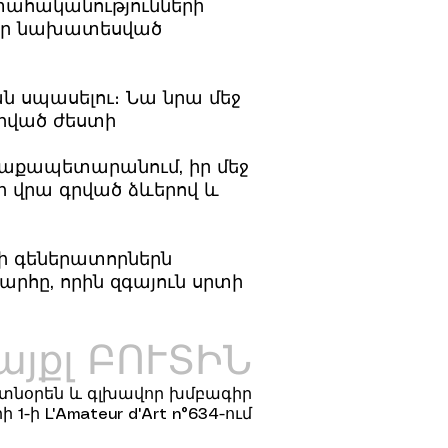
տահականությունների
մար նախատեսված
ան սպասելու։ Նա նրա մեջ
որված ժեստի
աղաքապետարանում, իր մեջ
վի վրա գրված ձևերով և
երի գեներատորներն
րհը, որին զգայուն սրտի
այքլ ԲՈՒՏԻՆ
-ի տնօրեն և գլխավոր խմբագիր
-ի L'Amateur d'Art n°634-ում