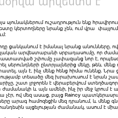
յսօրվա արվեստն է
յս սյունակներում ուշադրություն ենք հրավիրու
ստը կերտողները նրանք չեն, ում վրա փայլում 
ւմ:
ողը ցանկանում է իմանալ նրանց անունները, ով
լական արվեստաբանի սրբադասումը, որ ժամա
 հաստատված շփումը չափազանց նոր է, որպես
 սերունդների ընտրյալներից մեկը, թեև մենք դ
տատել, այն է, ինչ մենք հենց հիմա ունենք. Նր
թյամբ տեսածը մեզ խրախուսում է նրան շատ 
նկարիչը, շատ լրջորեն է վերաբերվում ստեղծա
 ժամանակի և այն ամենի, ինչ իր մեջ կրում է
Նա չէր, ով մեզ ասաց, բայց Raincy պատկերասր
րը արագ համոզեցին մեզ դրանում, և մենք գ
ահանդեսին այցելության ժամանակ, ասում է միա