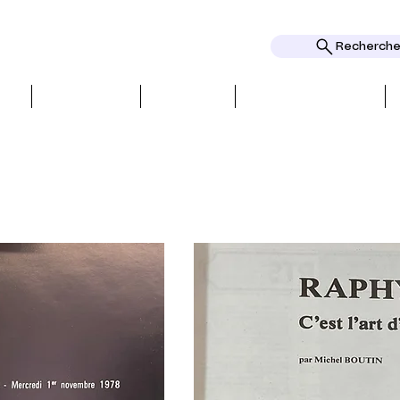
Rechercher
ՆԵՐ
ԿԱՐԾԻՔՆԵՐ
ԹԵՄԱՆԵՐ
տարբերություններ