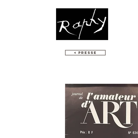
ՄՈԶԱՅԻԿ
< PRESSE