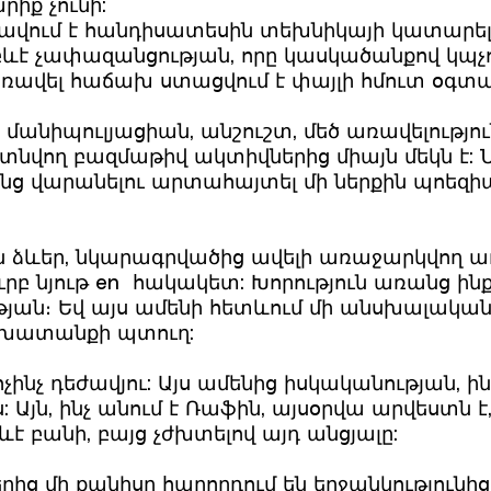
րիք չունի:
ավում է հանդիսատեսին տեխնիկայի կատարելու
ևէ չափազանցության, որը կասկածանքով կպչո
առավել հաճախ ստացվում է փայլի հմուտ օգտա
մանիպուլյացիան, անշուշտ, մեծ առավելությու
վող բազմաթիվ ակտիվներից միայն մեկն է: Ն
անց վարանելու արտահայտել մի ներքին պոեզի
 ձևեր, նկարագրվածից ավելի առաջարկվող ա
ուրբ նյութ en հակակետ: Խորություն առանց ին
յան։ Եվ այս ամենի հետևում մի անսխալական
շխատանքի պտուղ:
 ոչինչ դեժավյու: Այս ամենից իսկականության, 
: Այն, ինչ անում է Ռաֆին, այսօրվա արվեստն է
է բանի, բայց չժխտելով այդ անցյալը:
ց մի քանիսը հաղորդում են երջանկությունից, 