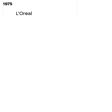
1975
L'Oreal
LAVERCANTIERE
1975
46
LE THILLAY
1975
95
Société CHIMEX - L'Oréal
PARIS
1972
75
Galerie RG
©
ADAGP
2025 Raphy
Ոգեշնչում, Մտորումներ, ԱՐՎԵՍՏ, ԱՐՎԵՍՏ,
ԱՐՎԵՍՏ, ՆԿԱՐԻՉ, ՆԿԱՐԿԱՆ, ՖՐԱՆՍԵՐԵՆ,
ՑՈՒՑԱՀԱՆԴԵՍ, ԱՐՎԵՍՏԻ ՑՈՒՑԱՀԱՆԴԵՍ,