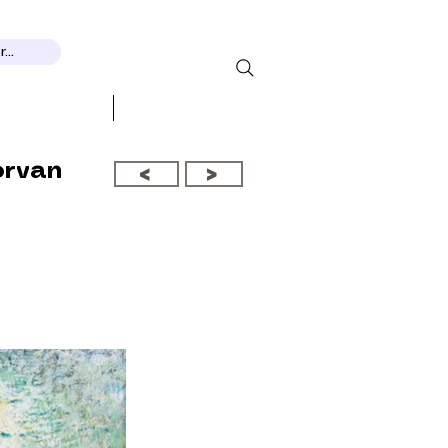
...
 RECOGNITION
More...
orvan
<
>