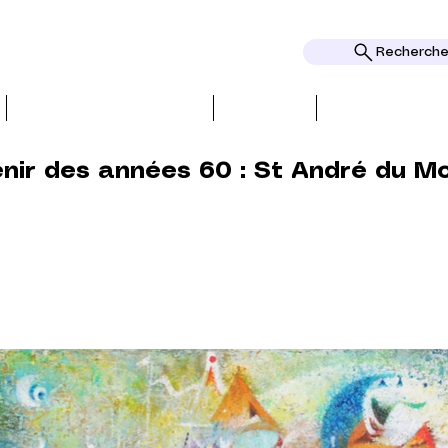
Rechercher
BIO, PRESS & REVIEWS
TOPICS
AWARDS AND
nir des années 60 : St André du M