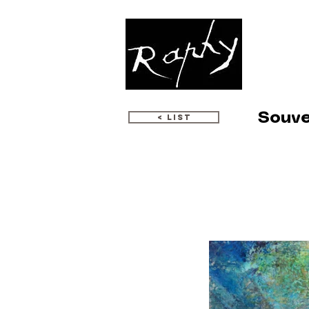
WORKS
Souve
< LIST