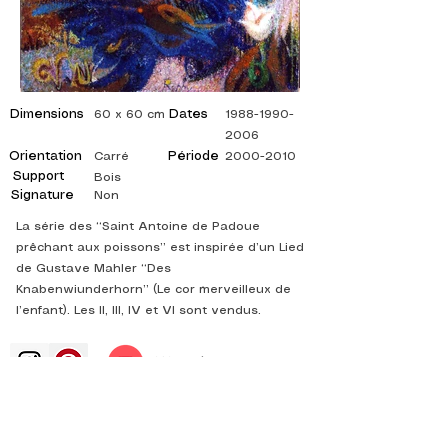
Dimensions
Dates
60 x 60 cm
1988-1990-
2006
Orientation
Période
Carré
2000-2010
Support
Bois
Signature
Non
La série des “Saint Antoine de Padoue
prêchant aux poissons” est inspirée d’un Lied
de Gustave Mahler “Des
Knabenwiunderhorn” (Le cor merveilleux de
l’enfant). Les II, III, IV et VI sont vendus.
©
ADAGP
2025 Raphy​
art arts artist painter french painting
exhibition art exhibition painting