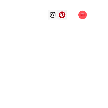
art arts artis
painting surrea
oil color oil p
subjective f