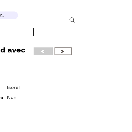
...
 RECOGNITION
More...
rd avec
<
>
Isorel
re
Non