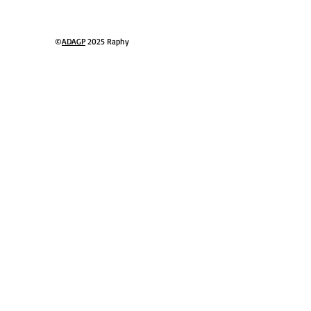
ressionist
©
ADAGP
2025 Raphy​
ter gallery
nique style
 Schubert