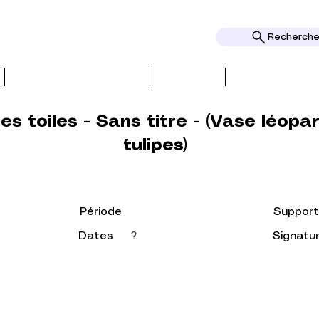
Rechercher
BIO, PRESS & REVIEWS
TOPICS
AWARDS AND
es toiles - Sans titre - (Vase léopa
tulipes)
Période
Support
Dates
?
Signatu